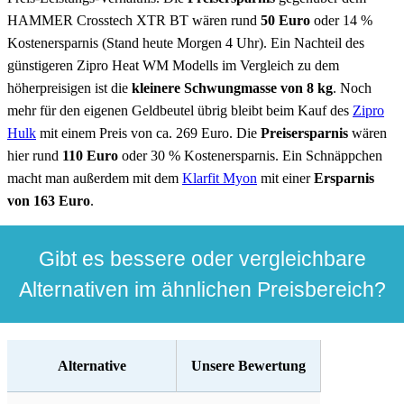
HAMMER Crosstech XTR BT wären rund
50 Euro
oder 14 %
Kostenersparnis (Stand heute Morgen 4 Uhr). Ein Nachteil des
günstigeren Zipro Heat WM Modells im Vergleich zu dem
höherpreisigen ist die
kleinere Schwungmasse von 8 kg
. Noch
mehr für den eigenen Geldbeutel übrig bleibt beim Kauf des
Zipro
Hulk
mit einem Preis von ca. 269 Euro. Die
Preisersparnis
wären
hier rund
110 Euro
oder 30 % Kostenersparnis. Ein Schnäppchen
macht man außerdem mit dem
Klarfit Myon
mit einer
Ersparnis
von 163 Euro
.
Gibt es bessere oder vergleichbare
Alternativen im ähnlichen Preisbereich?
Alternative
Unsere Bewertung