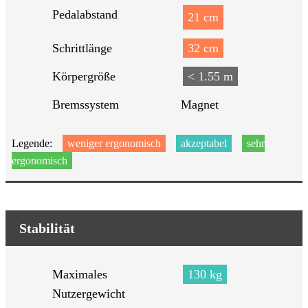
Pedalabstand
21 cm
Schrittlänge
32 cm
Körpergröße
< 1.55 m
Bremssystem
Magnet
Legende:
weniger ergonomisch
akzeptabel
sehr
ergonomisch
Stabilität
Maximales
130 kg
Nutzergewicht