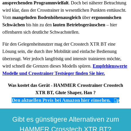
ansprechenden Programmvielfalt
. Doch bei näherer Betrachtung
wird klar, dass der Crosstrainer in wesentlichen Punkten enttäuscht.
Vom
mangelnden Bodenhöhenausgleich
über
ergonomischen
Schwächen
bis hin zu den
lauten Betriebsgeräuschen
– hier
offenbaren sich deutliche Schwachstellen.
Für den Gelegenheitsnutzer mag der Crosstech XTR BT eine
Lösung sein, die durch ihre Mobilität und einfache Bedienung
überzeugt. Wer jedoch langfristig und intensiv trainieren möchte,
wird schnell die Grenzen dieses Modells spüren.
Empfehlenswerte
Modelle und Crosstrainer Testsieger finden Sie hier.
Was kostet das Gerät - HAMMER Crosstrainer Crosstech
XTR BT, Glute Shaper, Han ?
Den aktuellen Preis bei Amazon hier einsehen.
p
Gibt es günstigere Alternativen zum
HAMMER Crosstech XTR BT?