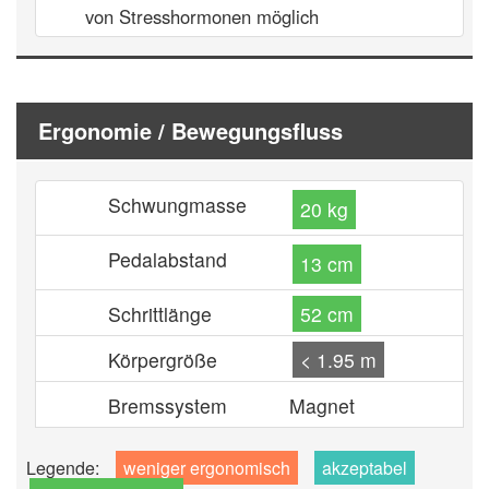
von Stresshormonen möglich
Ergonomie / Bewegungsfluss
Schwungmasse
20 kg
Pedalabstand
13 cm
Schrittlänge
52 cm
Körpergröße
< 1.95 m
Bremssystem
Magnet
Legende:
weniger ergonomisch
akzeptabel