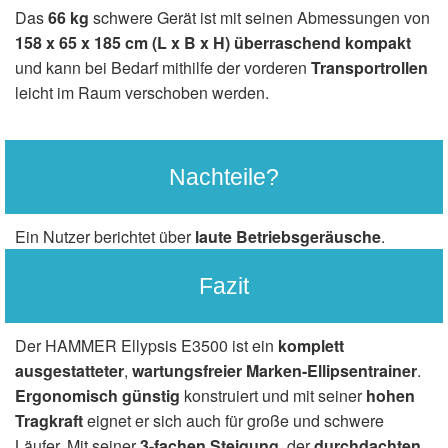
Das
66 kg
schwere Gerät ist mit seinen Abmessungen von
158 x 65 x 185 cm (L x B x H) überraschend kompakt
und kann bei Bedarf mithilfe der vorderen
Transportrollen
leicht im Raum verschoben werden.
Nachteile?
Ein Nutzer berichtet über
laute Betriebsgeräusche
.
Fazit
Der HAMMER Ellypsis E3500 ist ein
komplett
ausgestatteter
,
wartungsfreier Marken-Ellipsentrainer
.
Ergonomisch günstig
konstruiert und mit seiner
hohen
Tragkraft
eignet er sich auch für große und schwere
Läufer. Mit seiner
3-fachen Steigung
, der
durchdachten