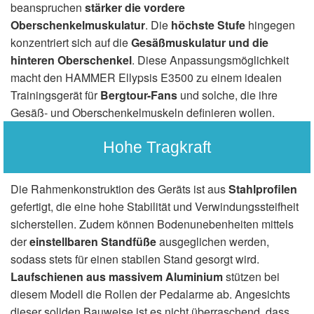
beanspruchen
stärker die vordere
Oberschenkelmuskulatur
. Die
höchste Stufe
hingegen
konzentriert sich auf die
Gesäßmuskulatur und die
hinteren Oberschenkel
. Diese Anpassungsmöglichkeit
macht den HAMMER Ellypsis E3500 zu einem idealen
Trainingsgerät für
Bergtour-Fans
und solche, die ihre
Gesäß- und Oberschenkelmuskeln definieren wollen.
Hohe Tragkraft
Die Rahmenkonstruktion des Geräts ist aus
Stahlprofilen
gefertigt, die eine hohe Stabilität und Verwindungssteifheit
sicherstellen. Zudem können Bodenunebenheiten mittels
der
einstellbaren Standfüße
ausgeglichen werden,
sodass stets für einen stabilen Stand gesorgt wird.
Laufschienen aus massivem Aluminium
stützen bei
diesem Modell die Rollen der Pedalarme ab. Angesichts
dieser soliden Bauweise ist es nicht überraschend, dass