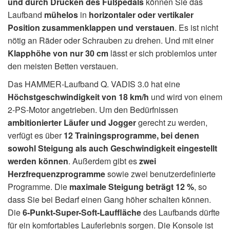
und durch Drücken des Fußpedals
können Sie das
Laufband
mühelos
in
horizontaler oder vertikaler
Position zusammenklappen und verstauen
. Es ist nicht
nötig an Räder oder Schrauben zu drehen. Und mit einer
Klapphöhe von nur 30 cm
lässt er sich problemlos unter
den meisten Betten verstauen.
Das HAMMER-Laufband Q. VADIS 3.0 hat eine
Höchstgeschwindigkeit von 18 km/h
und wird von einem
2-PS-Motor angetrieben. Um den Bedürfnissen
ambitionierter Läufer und Jogger
gerecht zu werden,
verfügt es über
12 Trainingsprogramme, bei denen
sowohl Steigung als auch Geschwindigkeit eingestellt
werden können
. Außerdem gibt es
zwei
Herzfrequenzprogramme
sowie zwei benutzerdefinierte
Programme. Die
maximale Steigung beträgt 12 %
, so
dass Sie bei Bedarf einen Gang höher schalten können.
Die
6-Punkt-Super-Soft-Lauffläche
des Laufbands dürfte
für ein komfortables Lauferlebnis sorgen. Die Konsole ist