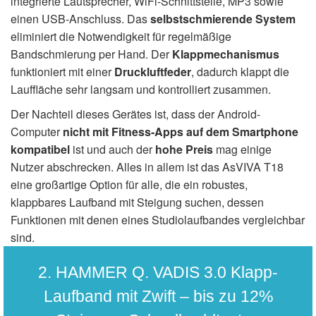
integrierte Lautsprecher, WiFi-Schnittstelle, MP3 sowie
einen USB-Anschluss. Das
selbstschmierende System
eliminiert die Notwendigkeit für regelmäßige
Bandschmierung per Hand. Der
Klappmechanismus
funktioniert mit einer
Druckluftfeder
, dadurch klappt die
Lauffläche sehr langsam und kontrolliert zusammen.
Der Nachteil dieses Gerätes ist, dass der Android-
Computer
nicht mit Fitness-Apps auf dem Smartphone
kompatibel
ist und auch der
hohe Preis
mag einige
Nutzer abschrecken. Alles in allem ist das AsVIVA T18
eine großartige Option für alle, die ein robustes,
klappbares Laufband mit Steigung suchen, dessen
Funktionen mit denen eines Studiolaufbandes vergleichbar
sind.
2. HAMMER Q. VADIS 3.0 Klapp-
Laufband mit Zwift – bis zu 12%