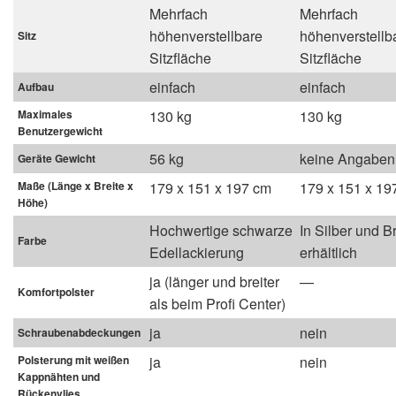
Mehrfach
Mehrfach
höhenverstellbare
höhenverstellb
Sitz
Sitzfläche
Sitzfläche
einfach
einfach
Aufbau
Maximales
130 kg
130 kg
Benutzergewicht
56 kg
keine Angaben
Geräte Gewicht
Maße (Länge x Breite x
179 x 151 x 197 cm
179 x 151 x 19
Höhe)
Hochwertige schwarze
In Silber und B
Farbe
Edellackierung
erhältlich
ja (länger und breiter
—
Komfortpolster
als beim Profi Center)
ja
nein
Schraubenabdeckungen
Polsterung mit weißen
ja
nein
Kappnähten und
Rückenvlies