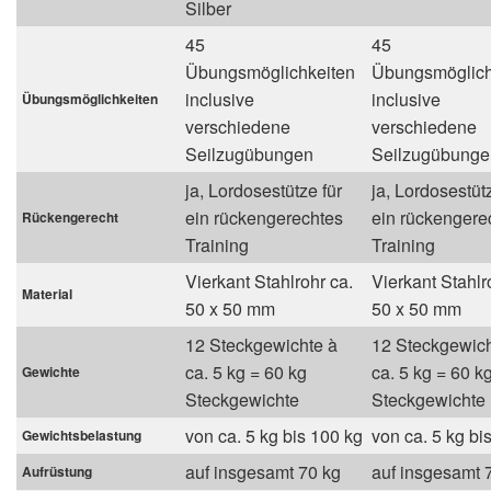
Silber
45
45
Übungsmöglichkeiten
Übungsmöglich
inclusive
inclusive
Übungsmöglichkeiten
verschiedene
verschiedene
Seilzugübungen
Seilzugübunge
ja, Lordosestütze für
ja, Lordosestütz
ein rückengerechtes
ein rückengere
Rückengerecht
Training
Training
Vierkant Stahlrohr ca.
Vierkant Stahlr
Material
50 x 50 mm
50 x 50 mm
12 Steckgewichte à
12 Steckgewich
ca. 5 kg = 60 kg
ca. 5 kg = 60 k
Gewichte
Steckgewichte
Steckgewichte
von ca. 5 kg bis 100 kg
von ca. 5 kg bi
Gewichtsbelastung
auf insgesamt 70 kg
auf insgesamt 
Aufrüstung