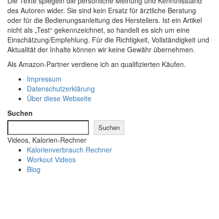
Die Texte spiegeln die persönliche Meinung und Kenntnisstand
des Autoren wider. Sie sind kein Ersatz für ärztliche Beratung
oder für die Bedienungsanleitung des Herstellers. Ist ein Artikel
nicht als „Test“ gekennzeichnet, so handelt es sich um eine
Einschätzung/Empfehlung. Für die Richtigkeit, Vollständigkeit und
Aktualität der Inhalte können wir keine Gewähr übernehmen.
Als Amazon-Partner verdiene ich an qualifizierten Käufen.
Impressum
Datenschutzerklärung
Über diese Webseite
Suchen
Suchen
Videos, Kalorien-Rechner
Kalorienverbrauch Rechner
Workout Videos
Blog
Schaltfläche
"Zurück
zum
Anfang"