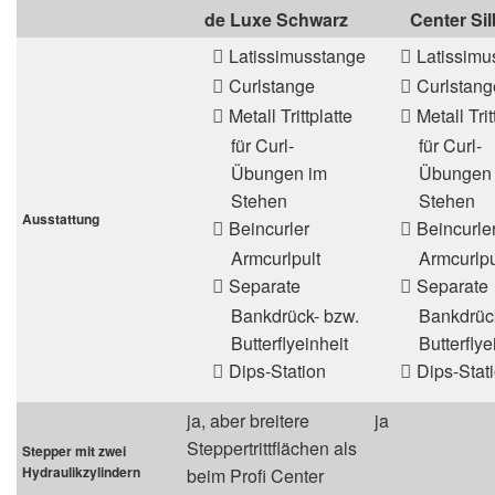
de Luxe Schwarz
Center Sil
Latissimusstange
Latissimu
Curlstange
Curlstang
Metall Trittplatte
Metall Trit
für Curl-
für Curl-
Übungen im
Übungen
Stehen
Stehen
Ausstattung
Beincurler
Beincurle
Armcurlpult
Armcurlpu
Separate
Separate
Bankdrück- bzw.
Bankdrüc
Butterflyeinheit
Butterflye
Dips-Station
Dips-Stat
ja, aber breitere
ja
Steppertrittflächen als
Stepper mit zwei
Hydraulikzylindern
beim Profi Center